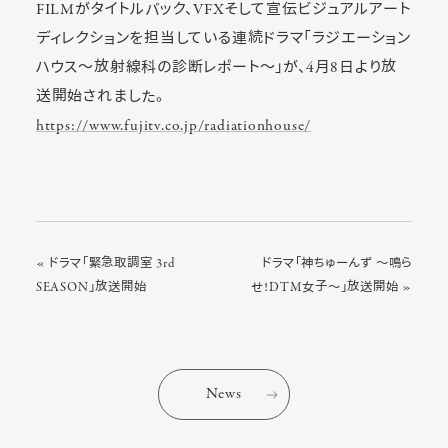
FILMがタイトルバック、VFXそして宣伝ビジュアルアート
ディレクションを担当している連続ドラマ「ラジエーション
ハウス～放射線科の診断レポート～」が、4月8日より放
送開始されました。
https://www.fujitv.co.jp/radiationhouse/
« ドラマ「緊急取調室 3rd
ドラマ「神ちゅーんず ～鳴ら
SEASON」放送開始
せ!DTM女子～」放送開始 »
News