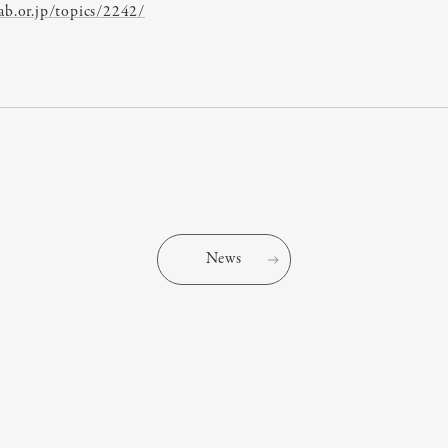
ab.or.jp/topics/2242/
News