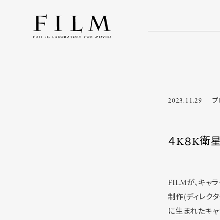
2023.11.29
プ
４K８K衛
FILMが、キャ
制作(ディレク
に生まれたキャ