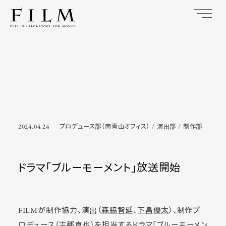
2024.04.24
プロデュース部（南青山オフィス）
演出部
制作部
ドラマ「ブルーモーメント」放送開始
FILMが制作協力、演出（
森脇智延
、
下畠優太
）、制作プ
ロデュース（
古郡真也
）を担当するドラマ「ブルーモーメン