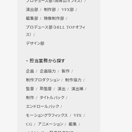
プロデュース部（南青山オフィス）
演出部
制作部
VFX部
編集部
映像制作部
プロデュース部（HILL TOPオフィ
ス）
デザイン部
・ 担当業務から探す
企画
企画協力
製作
制作プロダクション
制作協力
監督
助監督
演出
演出補
制作
タイトルバック
エンドロールバック
モーショングラフィックス
VFX
CG
アニメーション
編集