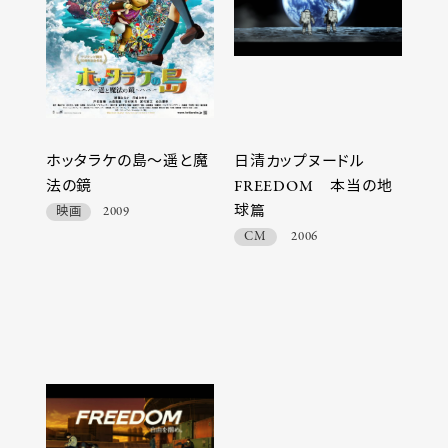
ホッタラケの島～遥と魔
日清カップヌードル
法の鏡
FREEDOM 本当の地
球篇
映画
2009
CM
2006