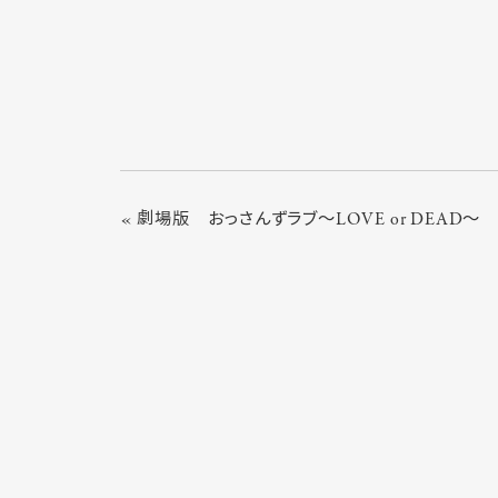
« 劇場版 おっさんずラブ～LOVE or DEAD～