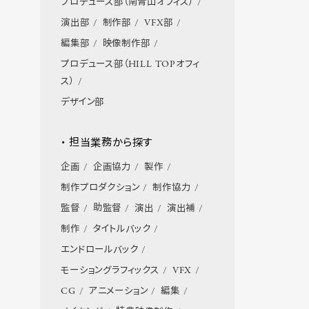
プロデュース部（南青山オフィス）
演出部
制作部
VFX部
編集部
映像制作部
プロデュース部（HILL TOPオフィ
ス）
デザイン部
・ 担当業務から探す
企画
企画協力
製作
制作プロダクション
制作協力
監督
助監督
演出
演出補
制作
タイトルバック
エンドロールバック
モーショングラフィックス
VFX
CG
アニメーション
編集