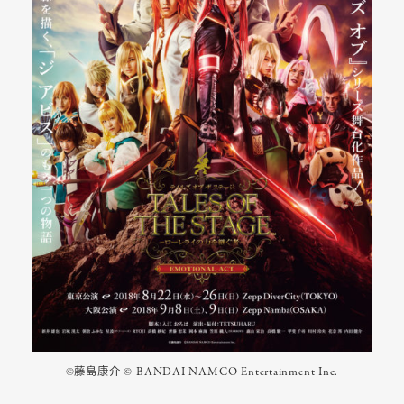
©藤島康介 © BANDAI NAMCO Entertainment Inc.