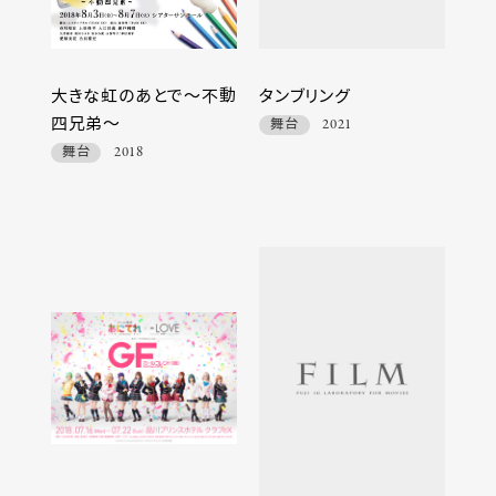
大きな虹のあとで～不動
タンブリング
四兄弟～
舞台
2021
舞台
2018