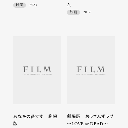
ム
映画
2023
映画
2012
あなたの番です 劇場
劇場版 おっさんずラブ
版
～LOVE or DEAD～