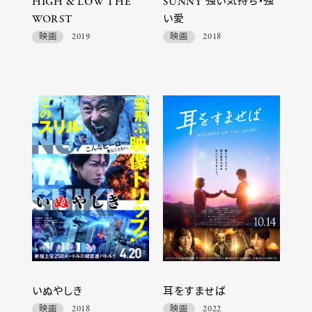
HIGH & LOW THE
SUNNY 強い気持ち・強
WORST
い愛
映画
2019
映画
2018
いぬやしき
耳をすませば
映画
2018
映画
2022