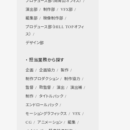
プロデュース部（南青山オフィス）
演出部
制作部
VFX部
編集部
映像制作部
プロデュース部（HILL TOPオフィ
ス）
デザイン部
・ 担当業務から探す
企画
企画協力
製作
制作プロダクション
制作協力
監督
助監督
演出
演出補
制作
タイトルバック
エンドロールバック
モーショングラフィックス
VFX
CG
アニメーション
編集