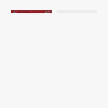
ネル
LIONS BASEBALL
映画『約束のネバーラン
日
L!VE 2025
ド』公開記念スペシャ
／
ル 真実のネバーランド
テ
2018
番組
2025
番組
2020
番